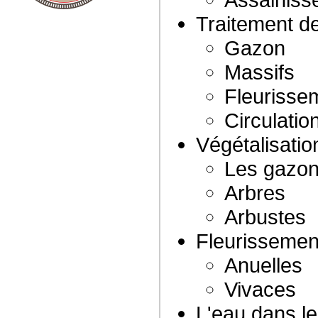
Traitement d
Gazon
Massifs
Fleurisse
Circulatio
Végétalisatio
Les gazo
Arbres
Arbustes
Fleurissemen
Anuelles
Vivaces
L'eau dans le