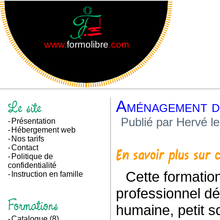
www.
formolibre
.com
Le site
Aménagement de
Publié par Hervé l
Présentation
Hébergement web
Nos tarifs
Contact
En savoir plus sur 
Politique de
confidentialité
Cette formation se destine au particulier ou au
Instruction en famille
professionnel d
Formations
humaine, petit sq
Catalogue
(8)