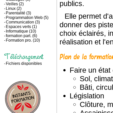
publics.
Veilles
(2)
Linux
(2)
Parentalité
(3)
Elle permet d'aborder les questions importantes et de
Programmation Web
(5)
Communication
(3)
donner des piste
Espaces verts
(1)
choix éclairés, in
Informatique
(10)
formation part.
(6)
réalisation et l'
Formation pro.
(10)
Téléchargement
Plan de la formatio
Fichiers disponibles
Faire un état
Sol, clima
Bâti, circ
Législation
Clôture, 
Assainiss