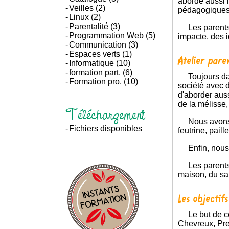
abordé aussi le
Veilles
(2)
pédagogiques l
Linux
(2)
Parentalité
(3)
Les parents et professionnels présents sont repartis avec un livret présentant les différentes formes de jeux, ce que ça
Programmation Web
(5)
impacte, des i
Communication
(3)
Espaces verts
(1)
Atelier pare
Informatique
(10)
formation part.
(6)
Toujours dans le local de Chevreux à Soissons, les parents et les enfants étaient là pour créer ensemble des jeux de
Formation pro.
(10)
société avec 
d'aborder auss
de la mélisse,
Téléchargement
Nous avons créé un mémory sensoriel avec des bouchons de bouteille de lait et diverses textures (éponge, drap,
Fichiers disponibles
feutrine, paille
Enfin, nou
Les parents et les enfants sont repartis avec leurs jeux et un livret avec des recettes pour faire de la pâte à modeler
maison, du sab
Les objectifs
Le but de ces ateliers étaient de sensibiliser les parents et professionnels de Soissons et notamment des quartiers de
Chevreux, Pres