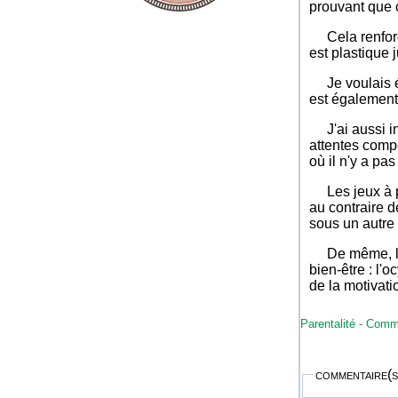
prouvant que 
Cela renforce les liens et favorise le développement cognitif (et c'est valable pour les adultes aussi puisque le cerveau
est plastique j
Je voulais également montrer qu'il peut être facile et peu coûteux de créer de quoi jouer et que le moment de création
est également
J'ai aussi insister sur le fait que les enfants d'aujourd'hui sont soumis à une pression phénoménale (attentes scolaires,
attentes compo
où il n'y a pas
Les jeux à portée éducative ou avec des objectifs pédagogiques ne sont pas adaptés pour ces moments-là, ils risquent
au contraire de
sous un autre
De même, le cerveau étudie mieux lorsqu'on est dans un état d'esprit ludique. En effet, cela déclenche le circuit du
bien-être : l'
de la motivati
Parentalité
-
Commu
commentaire(s