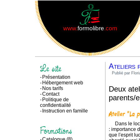
www.
formolibre
.com
Le site
Ateliers 
Publié par Flor
Présentation
Hébergement web
Deux atel
Nos tarifs
Contact
parents/e
Politique de
confidentialité
Instruction en famille
Atelier "La 
Dans le local de Chevreux à Soissons, l'atelier était destiné seulement aux parents. L'importance du jeu a été abordée
Formations
: importance d
que l'esprit l
Catalogue
(8)