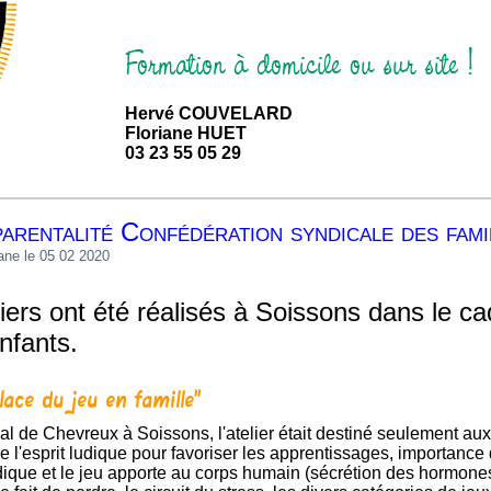
Formation à domicile ou sur site !
Hervé COUVELARD
Floriane HUET
03 23 55 05 29
parentalité Confédération syndicale des fami
iane le 05 02 2020
iers ont été réalisés à Soissons dans le cad
nfants.
place du jeu en famille"
e l'esprit ludique pour favoriser les apprentissages, importanc
udique et le jeu apporte au corps humain (sécrétion des hormone