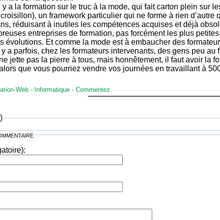
l y a la formation sur le truc à la mode, qui fait carton plein sur
 croisillon), un framework particulier qui ne forme à rien d’autre
ns, réduisant à inutiles les compétences acquises et déjà obso
euses entreprises de formation, pas forcément les plus petites
es évolutions. Et comme la mode est à embaucher des formateu
il y a parfois, chez les formateurs intervenants, des gens peu au 
 ne jette pas la pierre à tous, mais honnêtement, il faut avoir la 
alors que vous pourriez vendre vos journées en travaillant à 5
ation Web
-
Informatique
-
Commentez
)
ommentaire
gatoire):