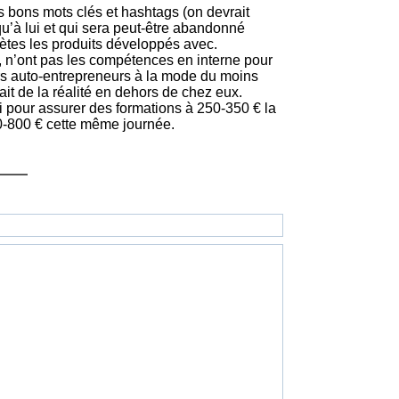
 les bons mots clés et hashtags (on devrait
 qu’à lui et qui sera peut-être abandonné
lètes les produits développés avec.
, n’ont pas les compétences en interne pour
rs auto-entrepreneurs à la mode du moins
fait de la réalité en dehors de chez eux.
foi pour assurer des formations à 250-350 € la
00-800 € cette même journée.