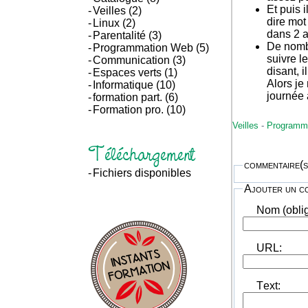
Et puis i
Veilles
(2)
dire mot
Linux
(2)
dans 2 a
Parentalité
(3)
De nombr
Programmation Web
(5)
suivre l
Communication
(3)
disant, 
Espaces verts
(1)
Alors je
Informatique
(10)
journée 
formation part.
(6)
Formation pro.
(10)
Veilles
-
Programm
Téléchargement
commentaire(s
Fichiers disponibles
Ajouter un c
Nom (obli
URL:
Text: