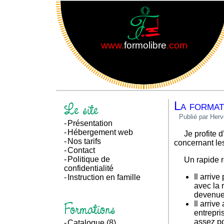
www.
formolibre
.com
Le site
La format
Publié par Herv
Présentation
Hébergement web
Je profite d’un moment d’accalmie pour vous proposer un petit regard sur le monde de la formation en général et celle
Nos tarifs
concernant le
Contact
Politique de
Un rapide
confidentialité
Il arriv
Instruction en famille
avec la r
devenues
Formations
Il arriv
entrepri
assez po
Catalogue
(8)